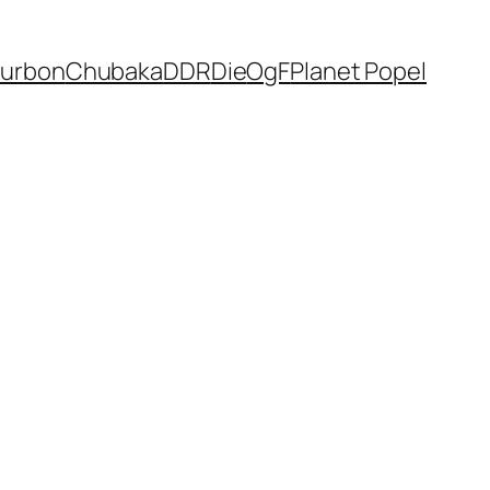
urbon
Chubaka
DDR
Die
OgF
Planet Popel